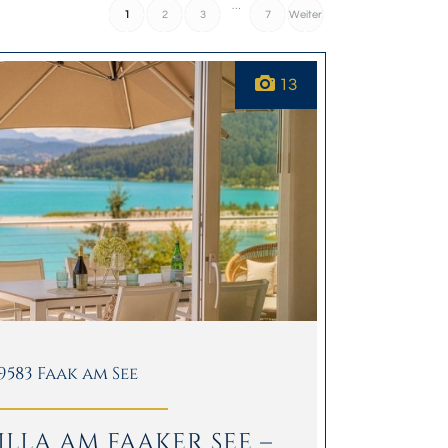
…
1
2
3
7
Weiter
»
13
9583 Faak am See
ILLA AM FAAKER SEE –