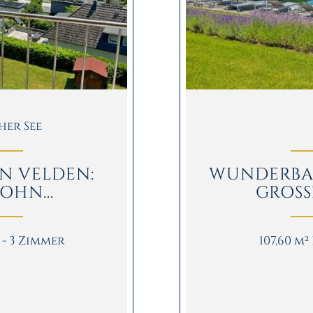
her See
N VELDEN:
WUNDERBA
HN...
GROSS
d - 3 Zimmer
107,60 m²