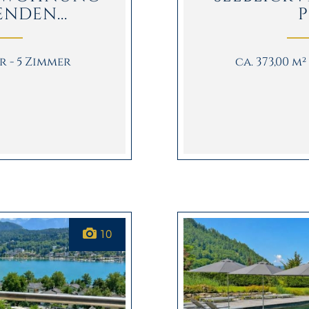
DEN...
P
er - 5 Zimmer
ca. 373,00 m
10