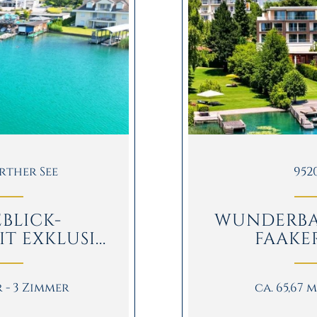
rther See
952
BLICK-
WUNDERBA
EXKLUSI...
FAAKER
r - 3 Zimmer
ca. 65,67 