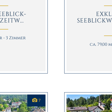
EEBLICK-
EXKL
ZEITW...
SEEBLICK
er - 3 Zimmer
ca. 79,00 
7